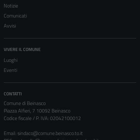
del sito e non
Notizie
possono
Comunicati
essere
disabilitati.
Avvisi
Questi cookie
non raccolgono
informazioni
VIVERE IL COMUNE
personali.
Luoghi
Eventi
CONTATTI
Comune di Beinasco
Piazza Alfieri, 7 10092 Beinasco
Codice fiscale / P. IVA: 02042100012
Email:
sindaco@comune.beinasco.to.it