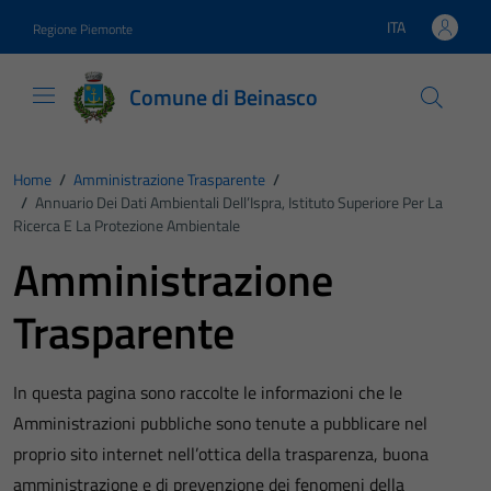
Vai ai contenuti
Vai al footer
ITA
Regione Piemonte
Lingua attiva:
Comune di Beinasco
Home
/
Amministrazione Trasparente
/
/
Annuario Dei Dati Ambientali Dell’Ispra, Istituto Superiore Per La
Ricerca E La Protezione Ambientale
Amministrazione
Trasparente
In questa pagina sono raccolte le informazioni che le
Amministrazioni pubbliche sono tenute a pubblicare nel
proprio sito internet nell’ottica della trasparenza, buona
amministrazione e di prevenzione dei fenomeni della