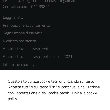
PEC:
protocollo@comune.beinasco.legalmail.it
Centralino unico: 011 39891
Leggi le FAQ
Prenotazione appuntamento
Segnalazione disservizio
Richiesta assistenza
Amministrazione trasparente
Amministrazione trasparente (fino al 2021)
Informativa privacy
Cookie Policy
Note legali
Questo sito utilizza cookie tecnici. Cliccando sul tasto
'Accetta tutti' o sul tasto 'Esci' si continua la navigazione
Dichiarazione di accessibilità
con l'accettazione di soli cookie tecnici.
Link alla cookie
Piano di miglioramento del sito
policy