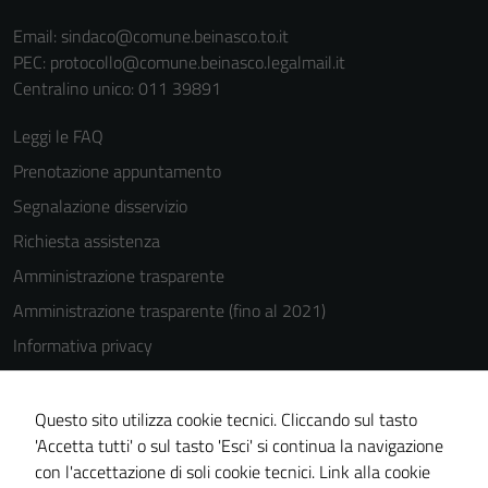
Email:
sindaco@comune.beinasco.to.it
PEC:
protocollo@comune.beinasco.legalmail.it
Centralino unico: 011 39891
Leggi le FAQ
Prenotazione appuntamento
Segnalazione disservizio
Richiesta assistenza
Amministrazione trasparente
Amministrazione trasparente (fino al 2021)
Informativa privacy
Cookie Policy
Note legali
Questo sito utilizza cookie tecnici. Cliccando sul tasto
'Accetta tutti' o sul tasto 'Esci' si continua la navigazione
Dichiarazione di accessibilità
con l'accettazione di soli cookie tecnici.
Link alla cookie
Piano di miglioramento del sito