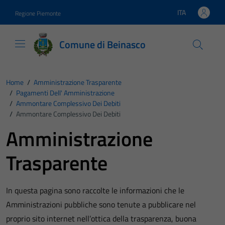
Vai ai contenuti
Vai al footer
ITA
Regione Piemonte
Lingua attiva:
Comune di Beinasco
Home
/
Amministrazione Trasparente
/
Pagamenti Dell' Amministrazione
/
Ammontare Complessivo Dei Debiti
/
Ammontare Complessivo Dei Debiti
Amministrazione
Trasparente
In questa pagina sono raccolte le informazioni che le
Amministrazioni pubbliche sono tenute a pubblicare nel
proprio sito internet nell’ottica della trasparenza, buona