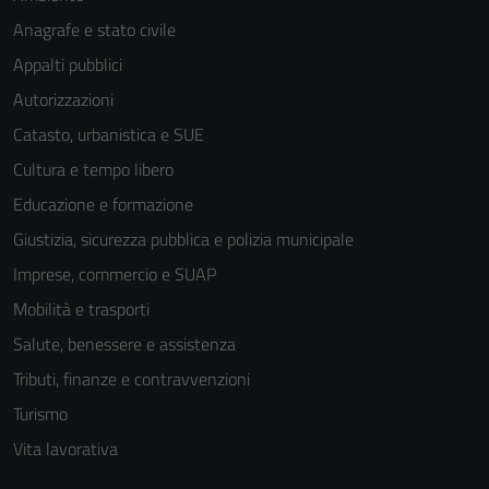
Anagrafe e stato civile
Appalti pubblici
Autorizzazioni
Catasto, urbanistica e SUE
Tecnici
Cultura e tempo libero
Questi cookie
sono necessari
Educazione e formazione
per il
Giustizia, sicurezza pubblica e polizia municipale
funzionamento
Imprese, commercio e SUAP
del sito e non
possono
Mobilità e trasporti
essere
Salute, benessere e assistenza
disabilitati.
Tributi, finanze e contravvenzioni
Questi cookie
non raccolgono
Turismo
informazioni
Vita lavorativa
personali.