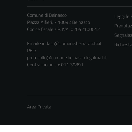
Comune di Beinasco
Leggi le
Piazza Alfieri, 7 10092 Beinasco
Prenota
Codice fiscale / P. IVA: 02042100012
Segnalazi
Email:
sindaco@comune.beinasco.to.it
Richiest
PEC:
protocollo@comune.beinasco.legalmail.it
Centralino unico: 011 39891
Area Privata