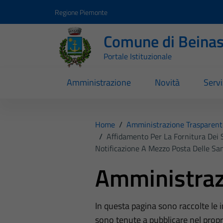
Vai ai contenuti
Vai al footer
Regione Piemonte
Comune di Beina
Portale Istituzionale
Amministrazione
Novità
Servi
Home
/
Amministrazione Trasparent
/
Affidamento Per La Fornitura Dei S
Notificazione A Mezzo Posta Delle Sa
Amministraz
In questa pagina sono raccolte le
sono tenute a pubblicare nel propri