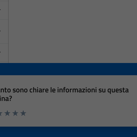
nto sono chiare le informazioni su questa
ina?
a 1 stelle su 5
luta 2 stelle su 5
Valuta 3 stelle su 5
Valuta 4 stelle su 5
Valuta 5 stelle su 5