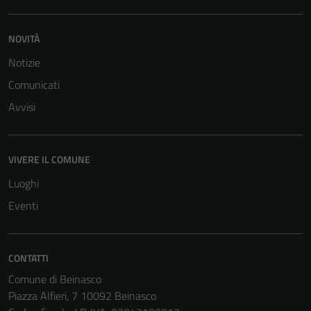
funzionamento
del sito e non
NOVITÀ
possono
Notizie
essere
disabilitati.
Comunicati
Questi cookie
Avvisi
non raccolgono
informazioni
personali.
VIVERE IL COMUNE
Luoghi
Eventi
CONTATTI
Comune di Beinasco
Piazza Alfieri, 7 10092 Beinasco