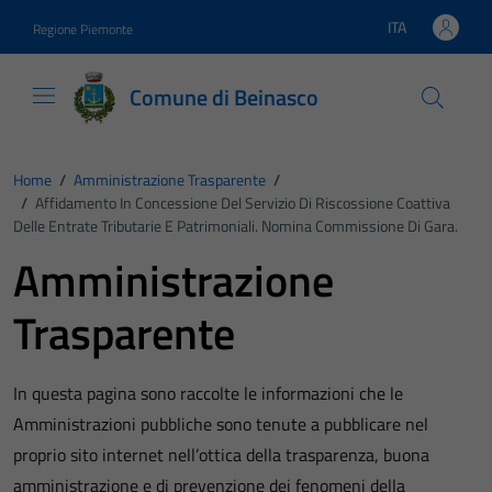
Vai ai contenuti
Vai al footer
ITA
Regione Piemonte
Lingua attiva:
Comune di Beinasco
Home
/
Amministrazione Trasparente
/
/
Affidamento In Concessione Del Servizio Di Riscossione Coattiva
Delle Entrate Tributarie E Patrimoniali. Nomina Commissione Di Gara.
Amministrazione
Trasparente
In questa pagina sono raccolte le informazioni che le
Amministrazioni pubbliche sono tenute a pubblicare nel
proprio sito internet nell’ottica della trasparenza, buona
amministrazione e di prevenzione dei fenomeni della