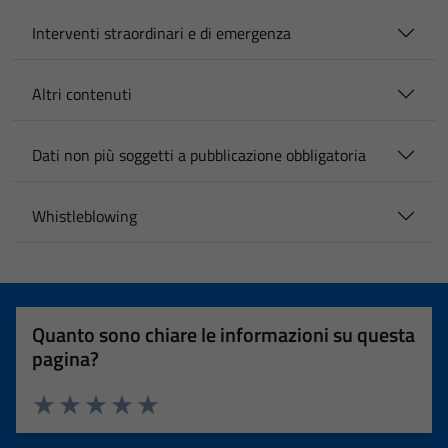
Interventi straordinari e di emergenza
Altri contenuti
Dati non più soggetti a pubblicazione obbligatoria
Whistleblowing
Quanto sono chiare le informazioni su questa
pagina?
Valuta 1 stelle su 5
Valuta 2 stelle su 5
Valuta 3 stelle su 5
Valuta 4 stelle su 5
Valuta 5 stelle su 5