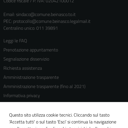
Codice fiscale / P. IVA: 02042100012
Email:
sindaco@comune.beinasco.to.it
PEC:
protocollo@comune.beinasco.legalmail.it
Centralino unico: 011 39891
Leggi le FAQ
Prenotazione appuntamento
Segnalazione disservizio
Richiesta assistenza
Amministrazione trasparente
Amministrazione trasparente (fino al 2021)
Informativa privacy
Cookie Policy
Note legali
Questo sito utilizza cookie tecnici. Cliccando sul tasto
'Accetta tutti' o sul tasto 'Esci' si continua la navigazione
Dichiarazione di accessibilità