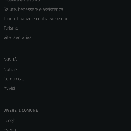
Salute, benessere e assistenza
Tributi, finanze e contravvenzioni
Turismo
Vita lavorativa
NOVITÀ
Tecnici
Notizie
Questi cookie
sono necessari
Comunicati
per il
Avvisi
funzionamento
del sito e non
possono
VIVERE IL COMUNE
essere
Luoghi
disabilitati.
Questi cookie
Eventi