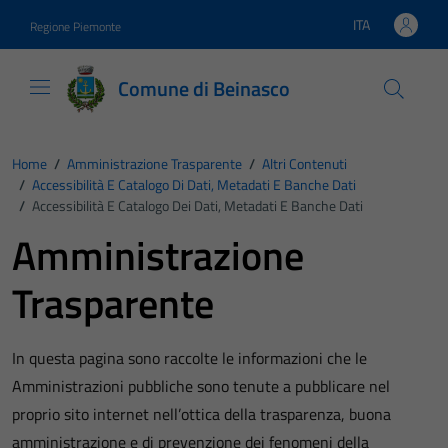
Vai ai contenuti
Vai al footer
ITA
Regione Piemonte
Lingua attiva:
Comune di Beinasco
Home
/
Amministrazione Trasparente
/
Altri Contenuti
/
Accessibilità E Catalogo Di Dati, Metadati E Banche Dati
/
Accessibilità E Catalogo Dei Dati, Metadati E Banche Dati
Amministrazione
Trasparente
In questa pagina sono raccolte le informazioni che le
Amministrazioni pubbliche sono tenute a pubblicare nel
proprio sito internet nell’ottica della trasparenza, buona
amministrazione e di prevenzione dei fenomeni della