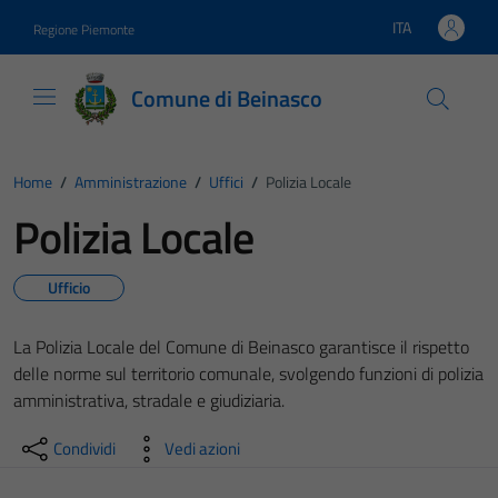
Vai ai contenuti
Vai al footer
ITA
Regione Piemonte
Lingua attiva:
Comune di Beinasco
Home
/
Amministrazione
/
Uffici
/
Polizia Locale
Polizia Locale
Ufficio
La Polizia Locale del Comune di Beinasco garantisce il rispetto
delle norme sul territorio comunale, svolgendo funzioni di polizia
amministrativa, stradale e giudiziaria.
Condividi
Vedi azioni