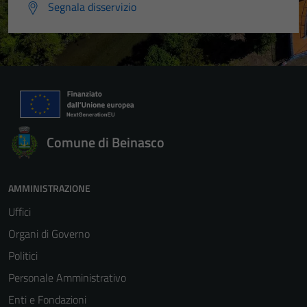
Segnala disservizio
Comune di Beinasco
Tecnici
Questi cookie
sono necessari
AMMINISTRAZIONE
per il
Uffici
funzionamento
Organi di Governo
del sito e non
possono
Politici
essere
Personale Amministrativo
disabilitati.
Enti e Fondazioni
Questi cookie