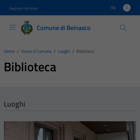
Vai ai contenuti
Vai al footer
ITA
Regione Piemonte
Lingua attiva:
Comune di Beinasco
Home
/
Vivere Il Comune
/
Luoghi
/
Biblioteca
Biblioteca
Luoghi