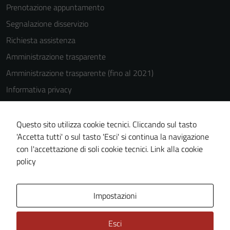
Prenotazione appuntamento
Segnalazione disservizio
Tecnici
Richiesta assistenza
Questi cookie
Amministrazione trasparente
sono necessari
per il
Amministrazione trasparente (fino al 2021)
funzionamento
Informativa privacy
del sito e non
Cookie Policy
possono
essere
Note legali
Questo sito utilizza cookie tecnici. Cliccando sul tasto
disabilitati.
'Accetta tutti' o sul tasto 'Esci' si continua la navigazione
Dichiarazione di accessibilità
Questi cookie
con l'accettazione di soli cookie tecnici.
Link alla cookie
Piano di miglioramento del sito
non raccolgono
policy
informazioni
personali.
Area Privata
Impostazioni
Esci