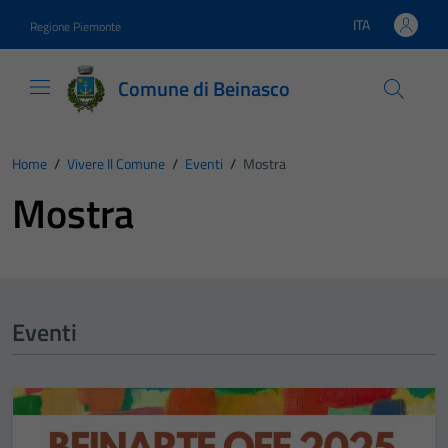
Vai ai contenuti
Vai al footer
ITA
Regione Piemonte
Lingua attiva:
Comune di Beinasco
Home
/
Vivere Il Comune
/
Eventi
/
Mostra
Mostra
Eventi