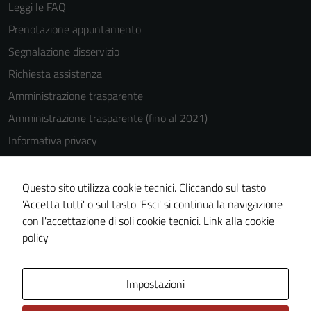
Leggi le FAQ
Prenotazione appuntamento
Segnalazione disservizio
Tecnici
Questi cookie
Richiesta assistenza
sono necessari
Amministrazione trasparente
per il
Amministrazione trasparente (fino al 2021)
funzionamento
del sito e non
Informativa privacy
possono
Cookie Policy
essere
Note legali
Questo sito utilizza cookie tecnici. Cliccando sul tasto
disabilitati.
'Accetta tutti' o sul tasto 'Esci' si continua la navigazione
Questi cookie
Dichiarazione di accessibilità
con l'accettazione di soli cookie tecnici.
Link alla cookie
non raccolgono
Piano di miglioramento del sito
policy
informazioni
personali.
Area Privata
Impostazioni