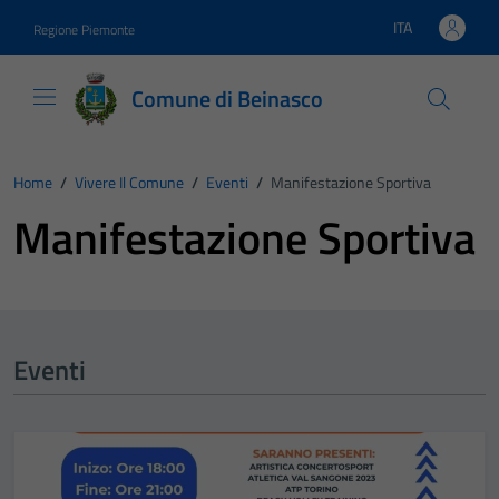
Vai ai contenuti
Vai al footer
ITA
Regione Piemonte
Lingua attiva:
Comune di Beinasco
Home
/
Vivere Il Comune
/
Eventi
/
Manifestazione Sportiva
Manifestazione Sportiva
Eventi