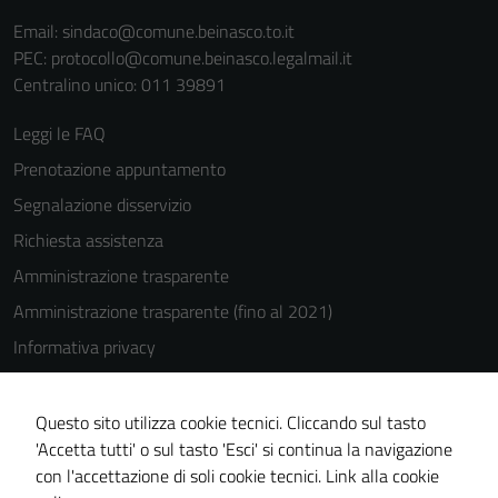
funzionamento
Email:
sindaco@comune.beinasco.to.it
del sito e non
PEC:
protocollo@comune.beinasco.legalmail.it
possono
Centralino unico: 011 39891
essere
disabilitati.
Leggi le FAQ
Questi cookie
non raccolgono
Prenotazione appuntamento
informazioni
Segnalazione disservizio
personali.
Richiesta assistenza
Amministrazione trasparente
Amministrazione trasparente (fino al 2021)
Informativa privacy
Cookie Policy
Note legali
Questo sito utilizza cookie tecnici. Cliccando sul tasto
'Accetta tutti' o sul tasto 'Esci' si continua la navigazione
Dichiarazione di accessibilità
con l'accettazione di soli cookie tecnici.
Link alla cookie
Piano di miglioramento del sito