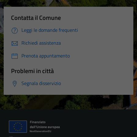
Contatta il Comune
Leggi le domande frequenti
Richiedi assistenza
Prenota appuntamento
Problemi in città
Segnala disservizio
Tecnici
Questi cookie
sono necessari
per il