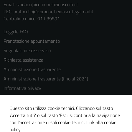
Email:
sindaco@comune.beinasco.to.it
PEC:
protocollo@comune.beinasco.legalmail.it
Centralino unico: 011 39891
Leggi le FAQ
Prenotazione appuntamento
Segnalazione disservizio
Richiesta assistenza
Amministrazione trasparente
Amministrazione trasparente (fino al 2021)
Informativa privacy
Cookie Policy
Note legali
Questo sito utilizza cookie tecnici. Cliccando sul tasto
'Accetta tutti' o sul tasto 'Esci' si continua la navigazione
Dichiarazione di accessibilità
con l'accettazione di soli cookie tecnici.
Link alla cookie
Piano di miglioramento del sito
policy