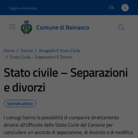
Vai ai contenuti
Vai al footer
ITA
Regione Piemonte
Lingua attiva:
Comune di Beinasco
Home
/
Servizi
/
Anagrafe E Stato Civile
/
Stato Civile – Separazioni E Divorzi
Stato civile – Separazioni
e divorzi
Servizio attivo
I coniugi hanno la possibilità di comparire direttamente
dinanzi all'Ufficiale dello Stato Civile del Comune per
concludere un accordo di separazione, di divorzio o di modifica