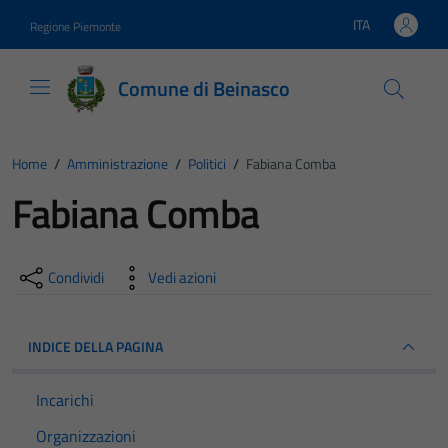
Vai ai contenuti
Vai al footer
ITA
Regione Piemonte
Lingua attiva:
Comune di Beinasco
Home
/
Amministrazione
/
Politici
/
Fabiana Comba
Fabiana Comba
Condividi
Vedi azioni
INDICE DELLA PAGINA
Incarichi
Organizzazioni