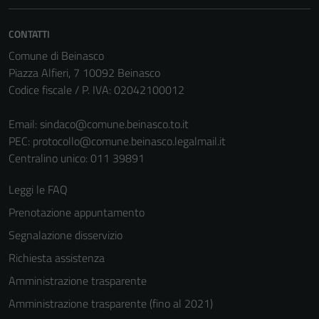
Questi cookie
sono necessari
CONTATTI
per il
Comune di Beinasco
funzionamento
Piazza Alfieri, 7 10092 Beinasco
del sito e non
Codice fiscale / P. IVA: 02042100012
possono
essere
Email:
sindaco@comune.beinasco.to.it
disabilitati.
PEC:
protocollo@comune.beinasco.legalmail.it
Questi cookie
Centralino unico: 011 39891
non raccolgono
informazioni
Leggi le FAQ
personali.
Prenotazione appuntamento
Segnalazione disservizio
Richiesta assistenza
Amministrazione trasparente
Amministrazione trasparente (fino al 2021)