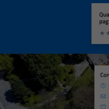
Qua
pag
Valut
Va
Con