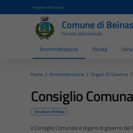
Vai ai contenuti
Vai al footer
Regione Piemonte
Comune di Beina
Portale Istituzionale
Amministrazione
Novità
Servi
Home
/
Amministrazione
/
Organi Di Governo
/
Consiglio Comuna
Struttura Politica
Il Consiglio Comunale è organo di governo del