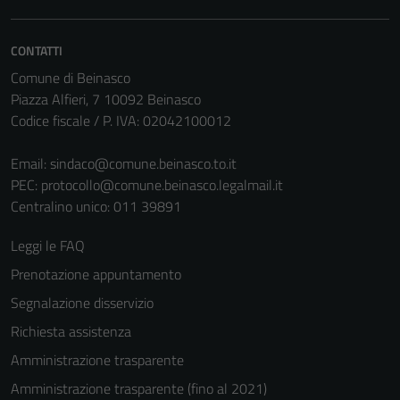
Questi cookie
sono necessari
CONTATTI
per il
funzionamento
Comune di Beinasco
del sito e non
Piazza Alfieri, 7 10092 Beinasco
possono
Codice fiscale / P. IVA: 02042100012
essere
disabilitati.
Email:
sindaco@comune.beinasco.to.it
Questi cookie
PEC:
protocollo@comune.beinasco.legalmail.it
non raccolgono
Centralino unico: 011 39891
informazioni
Leggi le FAQ
personali.
Prenotazione appuntamento
Segnalazione disservizio
Richiesta assistenza
Amministrazione trasparente
Amministrazione trasparente (fino al 2021)