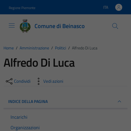
Vai ai contenuti
Vai al footer
ITA
Regione Piemonte
Lingua attiva:
Comune di Beinasco
Home
/
Amministrazione
/
Politici
/
Alfredo Di Luca
Alfredo Di Luca
Condividi
Vedi azioni
INDICE DELLA PAGINA
Incarichi
Organizzazioni