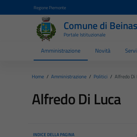
Vai ai contenuti
Vai al footer
Regione Piemonte
Comune di Beina
Portale Istituzionale
Amministrazione
Novità
Servi
Home
/
Amministrazione
/
Politici
/
Alfredo Di
Alfredo Di Luca
INDICE DELLA PAGINA