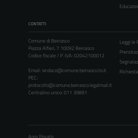
Educazio
CONTATTI
Comune di Beinasco
Leggi le
Piazza Alfieri, 7 10092 Beinasco
Prenota
Codice fiscale / P. IVA: 02042100012
Segnalazi
Email:
sindaco@comune.beinasco.to.it
Richiest
PEC:
protocollo@comune.beinasco.legalmail.it
Centralino unico: 011 39891
Area Privata