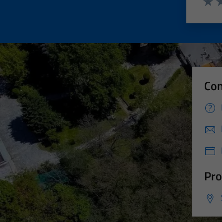
Valut
Va
Con
Pro