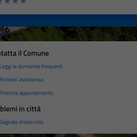
a 1 stelle su 5
luta 2 stelle su 5
Valuta 3 stelle su 5
Valuta 4 stelle su 5
Valuta 5 stelle su 5
tatta il Comune
Leggi le domande frequenti
Richiedi assistenza
Prenota appuntamento
blemi in città
Segnala disservizio