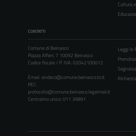
Cultura 
Educazio
CONTATTI
Comune di Beinasco
Leggi le
Piazza Alfieri, 7 10092 Beinasco
Prenota
Codice fiscale / P. IVA: 02042100012
Segnalazi
Email:
sindaco@comune.beinasco.to.it
Richiest
PEC:
protocollo@comune.beinasco.legalmail.it
Centralino unico: 011 39891