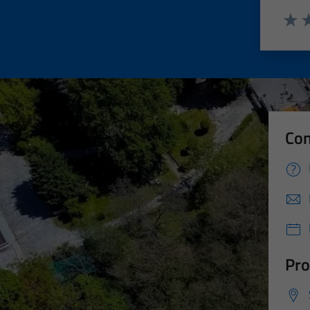
Valut
Va
Con
Pro