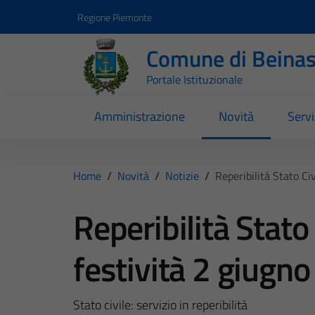
Vai ai contenuti
Vai al footer
Regione Piemonte
Comune di Beina
Portale Istituzionale
Amministrazione
Novità
Servi
Home
/
Novità
/
Notizie
/
Reperibilità Stato Ci
Reperibilità Stato
festività 2 giugno
Stato civile: servizio in reperibilità