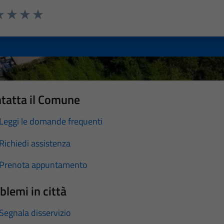
a 1 stelle su 5
luta 2 stelle su 5
Valuta 3 stelle su 5
Valuta 4 stelle su 5
Valuta 5 stelle su 5
tatta il Comune
Leggi le domande frequenti
Richiedi assistenza
Prenota appuntamento
blemi in città
Segnala disservizio