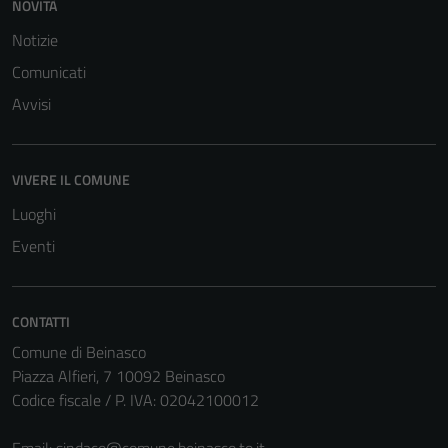
NOVITÀ
del sito e non
Notizie
possono
essere
Comunicati
disabilitati.
Avvisi
Questi cookie
non raccolgono
informazioni
VIVERE IL COMUNE
personali.
Luoghi
Eventi
CONTATTI
Comune di Beinasco
Piazza Alfieri, 7 10092 Beinasco
Codice fiscale / P. IVA: 02042100012