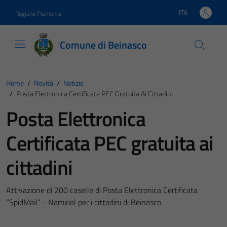
Vai ai contenuti
Vai al footer
ITA
Regione Piemonte
Lingua attiva:
Comune di Beinasco
Home
/
Novità
/
Notizie
/
Posta Elettronica Certificata PEC Gratuita Ai Cittadini
Posta Elettronica
Certificata PEC gratuita ai
cittadini
Attivazione di 200 caselle di Posta Elettronica Certificata
“SpidMail” - Namirial per i cittadini di Beinasco.