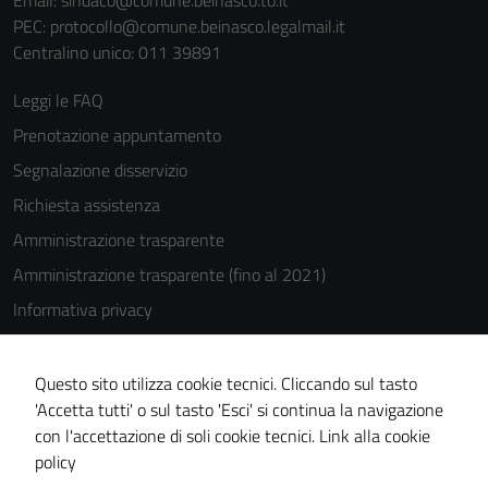
Email:
sindaco@comune.beinasco.to.it
PEC:
protocollo@comune.beinasco.legalmail.it
Centralino unico: 011 39891
Leggi le FAQ
Prenotazione appuntamento
Segnalazione disservizio
Richiesta assistenza
Amministrazione trasparente
Amministrazione trasparente (fino al 2021)
Informativa privacy
Cookie Policy
Note legali
Questo sito utilizza cookie tecnici. Cliccando sul tasto
'Accetta tutti' o sul tasto 'Esci' si continua la navigazione
Dichiarazione di accessibilità
con l'accettazione di soli cookie tecnici.
Link alla cookie
Piano di miglioramento del sito
policy