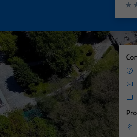
Valut
Va
Con
Pro