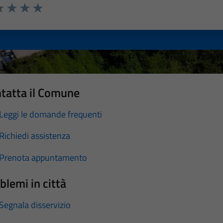
a 1 stelle su 5
luta 2 stelle su 5
Valuta 3 stelle su 5
Valuta 4 stelle su 5
Valuta 5 stelle su 5
tatta il Comune
Leggi le domande frequenti
Richiedi assistenza
Prenota appuntamento
blemi in città
Segnala disservizio