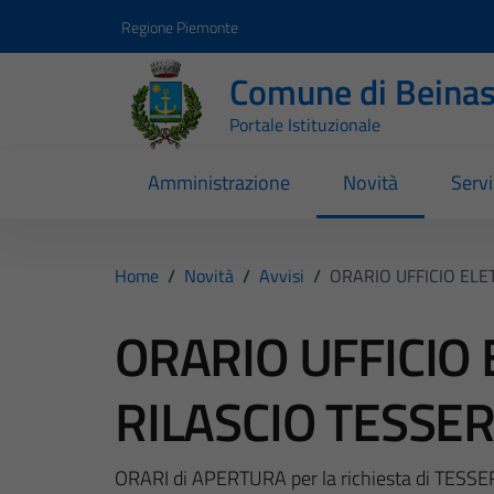
Vai ai contenuti
Vai al footer
Regione Piemonte
Comune di Beina
Portale Istituzionale
Amministrazione
Novità
Servi
Home
/
Novità
/
Avvisi
/
ORARIO UFFICIO ELE
ORARIO UFFICIO
RILASCIO TESSE
ORARI di APERTURA per la richiesta di TESS