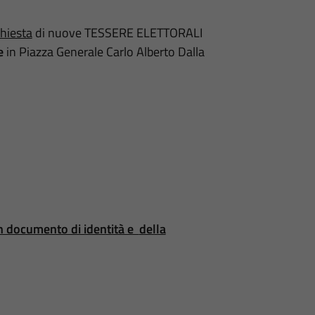
chiesta
di nuove TESSERE ELETTORALI
le
in Piazza Generale Carlo Alberto Dalla
n documento di identità e
della