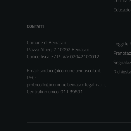
Cultura 
Educazio
CONTATTI
Comune di Beinasco
Leggi le
Piazza Alfieri, 7 10092 Beinasco
Prenota
Codice fiscale / P. IVA: 02042100012
Segnalazi
Email:
sindaco@comune.beinasco.to.it
Richiest
PEC:
protocollo@comune.beinasco.legalmail.it
Centralino unico: 011 39891