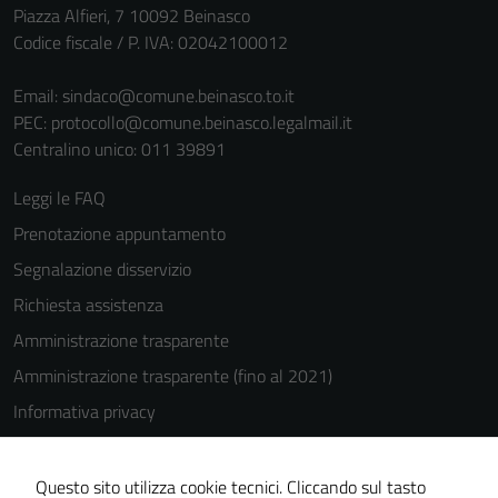
per il
Piazza Alfieri, 7 10092 Beinasco
funzionamento
Codice fiscale / P. IVA: 02042100012
del sito e non
possono
Email:
sindaco@comune.beinasco.to.it
essere
PEC:
protocollo@comune.beinasco.legalmail.it
disabilitati.
Centralino unico: 011 39891
Questi cookie
Leggi le FAQ
non raccolgono
informazioni
Prenotazione appuntamento
personali.
Segnalazione disservizio
Richiesta assistenza
Amministrazione trasparente
Amministrazione trasparente (fino al 2021)
Informativa privacy
Cookie Policy
Note legali
Questo sito utilizza cookie tecnici. Cliccando sul tasto