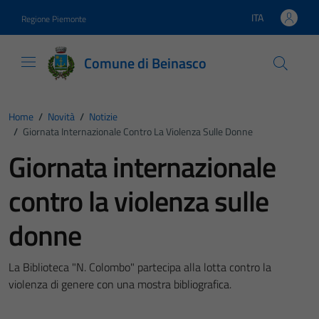
Vai ai contenuti
Vai al footer
ITA
Regione Piemonte
Lingua attiva:
Comune di Beinasco
Home
/
Novità
/
Notizie
/
Giornata Internazionale Contro La Violenza Sulle Donne
Giornata internazionale
contro la violenza sulle
donne
La Biblioteca "N. Colombo" partecipa alla lotta contro la
violenza di genere con una mostra bibliografica.