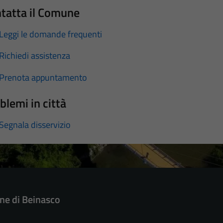
tatta il Comune
Leggi le domande frequenti
Richiedi assistenza
Prenota appuntamento
blemi in città
Segnala disservizio
e di Beinasco