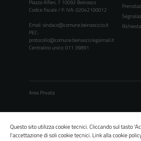
Piazza Alfieri, 7 10092 Beinasco
Prenota
Codice fiscale / P. IVA: 02042100012
Segnalazi
Email:
sindaco@comune.beinasco.to.it
Richiest
PEC:
protocollo@comune.beinasco.legalmail.it
Centralino unico: 011 39891
Area Privata
Questo sito utilizza cookie tecnici. Cliccando sul tasto 'Ac
Credits: ©
Technical Design s.r.l.
l'accettazione di soli cookie tecnici.
Link alla cookie polic