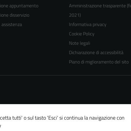
zione appuntamento
Amministrazione trasparente (fi
one disservizio
2021)
a assistenza
Informativa privacy
Cookie Policy
Note legali
Dichiarazione di accessibilità
Piano di miglioramento del sito
cetta tutti' o sul tasto 'Esci' si continua la navigazione con
Tecnici
y
Questi cookie