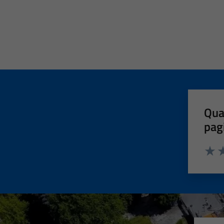
Qua
pag
Valut
Va