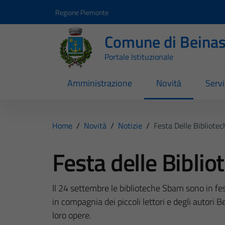
Vai ai contenuti
Vai al footer
Regione Piemonte
Comune di Beina
Portale Istituzionale
Amministrazione
Novità
Servi
Home
/
Novità
/
Notizie
/
Festa Delle Bibliot
Festa delle Bibli
Il 24 settembre le biblioteche Sbam sono in fe
in compagnia dei piccoli lettori e degli autori
loro opere.