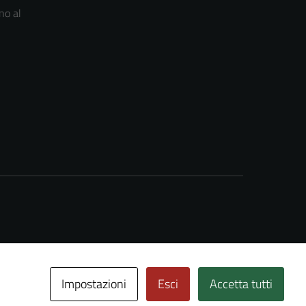
no al
Impostazioni
Esci
Accetta tutti