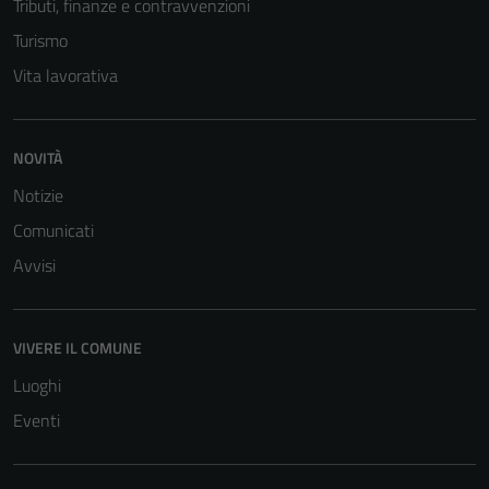
Tributi, finanze e contravvenzioni
sono necessari
Turismo
per il
funzionamento
Vita lavorativa
del sito e non
possono
essere
NOVITÀ
disabilitati.
Notizie
Questi cookie
non raccolgono
Comunicati
informazioni
Avvisi
personali.
VIVERE IL COMUNE
Luoghi
Eventi