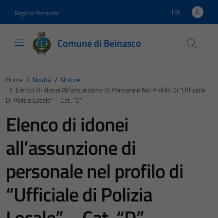
Vai ai contenuti
Vai al footer
ITA
Regione Piemonte
Lingua attiva:
Comune di Beinasco
Home
/
Novità
/
Notizie
/
Elenco Di Idonei All’assunzione Di Personale Nel Profilo Di “Ufficiale
Di Polizia Locale” – Cat. “D”
Elenco di idonei
all’assunzione di
personale nel profilo di
“Ufficiale di Polizia
Locale” – Cat. “D”