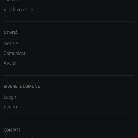
per il
Vita lavorativa
funzionamento
del sito e non
possono
NOVITÀ
essere
Notizie
disabilitati.
Questi cookie
Comunicati
non raccolgono
Avvisi
informazioni
personali.
VIVERE IL COMUNE
Luoghi
Eventi
CONTATTI