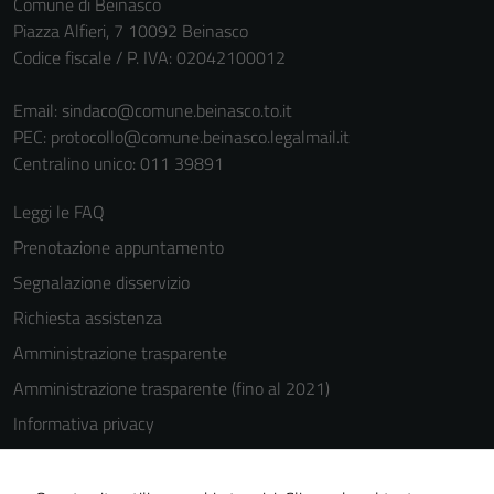
Comune di Beinasco
Piazza Alfieri, 7 10092 Beinasco
Codice fiscale / P. IVA: 02042100012
Email:
sindaco@comune.beinasco.to.it
PEC:
protocollo@comune.beinasco.legalmail.it
Centralino unico: 011 39891
Leggi le FAQ
Prenotazione appuntamento
Segnalazione disservizio
Richiesta assistenza
Amministrazione trasparente
Amministrazione trasparente (fino al 2021)
Informativa privacy
Cookie Policy