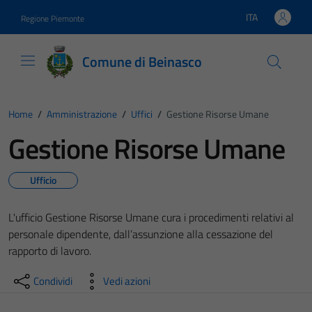
Vai ai contenuti
Vai al footer
ITA
Regione Piemonte
Lingua attiva:
Comune di Beinasco
Home
/
Amministrazione
/
Uffici
/
Gestione Risorse Umane
Gestione Risorse Umane
Ufficio
L'ufficio Gestione Risorse Umane cura i procedimenti relativi al
personale dipendente, dall’assunzione alla cessazione del
rapporto di lavoro.
Condividi
Vedi azioni