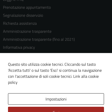
Prenotazione appuntamento
Segnalazione disservizio
Richiesta assistenza
Amministrazione trasparente
Amministrazione trasparente (fino al 2021)
Informativa privacy
Cookie Policy
Note legali
Questo sito utilizza cookie tecnici. Cliccando sul tasto
'Accetta tutti' o sul tasto 'Esci' si continua la navigazione
Dichiarazione di accessibilità
con l'accettazione di soli cookie tecnici.
Link alla cookie
Piano di miglioramento del sito
policy
Area Privata
Impostazioni