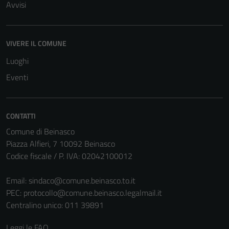
Avvisi
Tecnici
VIVERE IL COMUNE
Questi cookie
Luoghi
sono necessari
per il
Eventi
funzionamento
del sito e non
possono
CONTATTI
essere
Comune di Beinasco
disabilitati.
Piazza Alfieri, 7 10092 Beinasco
Questi cookie
Codice fiscale / P. IVA: 02042100012
non raccolgono
informazioni
Email:
sindaco@comune.beinasco.to.it
personali.
PEC:
protocollo@comune.beinasco.legalmail.it
Centralino unico: 011 39891
Leggi le FAQ