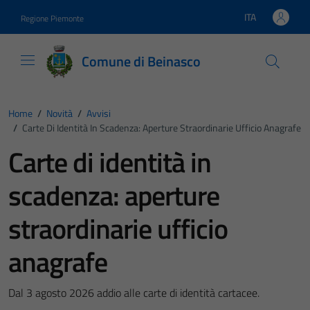
Vai ai contenuti
Vai al footer
ITA
Regione Piemonte
Lingua attiva:
Comune di Beinasco
Home
/
Novità
/
Avvisi
/
Carte Di Identità In Scadenza: Aperture Straordinarie Ufficio Anagrafe
Carte di identità in
scadenza: aperture
straordinarie ufficio
anagrafe
Dal 3 agosto 2026 addio alle carte di identità cartacee.