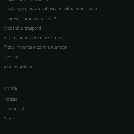
Giustizia, sicurezza pubblica e polizia municipale
Imprese, commercio e SUAP
Mobilità e trasporti
Salute, benessere e assistenza
Tributi, finanze e contravvenzioni
Turismo
Vita lavorativa
Tecnici
Questi cookie
NOVITÀ
sono necessari
Notizie
per il
Comunicati
funzionamento
del sito e non
Avvisi
possono
essere