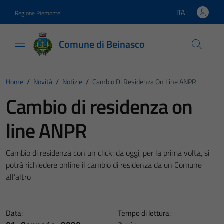
Vai ai contenuti
Vai al footer
ITA
Regione Piemonte
Lingua attiva:
Comune di Beinasco
Home
/
Novità
/
Notizie
/
Cambio Di Residenza On Line ANPR
Cambio di residenza on
line ANPR
Cambio di residenza con un click: da oggi, per la prima volta, si
potrà richiedere online il cambio di residenza da un Comune
all’altro
Data:
Tempo di lettura: