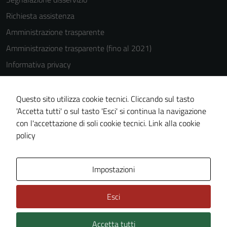
Richiesta assistenza
Amministrazione trasparente
Amministrazione trasparente (fino al 2021)
Informativa privacy
Cookie Policy
Note legali
Questo sito utilizza cookie tecnici. Cliccando sul tasto
'Accetta tutti' o sul tasto 'Esci' si continua la navigazione
Dichiarazione di accessibilità
con l'accettazione di soli cookie tecnici.
Link alla cookie
Piano di miglioramento del sito
policy
Area Privata
Impostazioni
Esci
Accetta tutti
Credits: ©
Technical Design s.r.l.