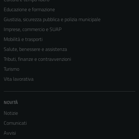
Educazione e formazione
Giustizia, sicurezza pubblica e polizia municipale
Imprese, commercio e SUAP
Mobilità e trasporti
Salute, benessere e assistenza
Tributi, finanze e contravvenzioni
Tecnici
Questi cookie
Turismo
sono necessari
Vita lavorativa
per il
funzionamento
del sito e non
NOVITÀ
possono
essere
Notizie
disabilitati.
Comunicati
Questi cookie
Avvisi
non raccolgono