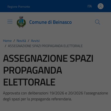
Vai ai contenuti
Vai al footer
ITA
Regione Piemonte
Lingua attiva:
Comune di Beinasco
Home
/
Novità
/
Avvisi
/
ASSEGNAZIONE SPAZI PROPAGANDA ELETTORALE
ASSEGNAZIONE SPAZI
PROPAGANDA
ELETTORALE
Approvata con deliberazioni 19/2026 e 20/2026 l'assegnazione
degli spazi per la propaganda referendaria.