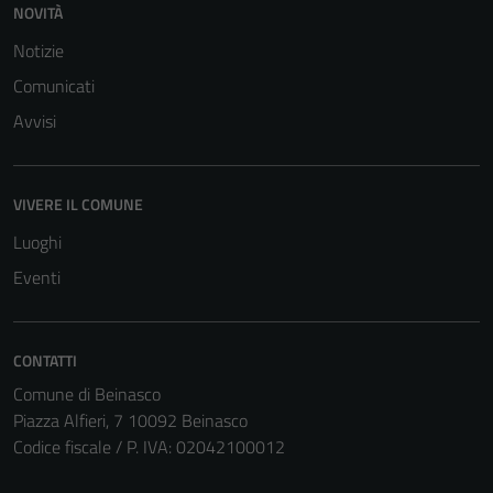
NOVITÀ
del sito e non
possono
Notizie
essere
Comunicati
disabilitati.
Avvisi
Questi cookie
non raccolgono
informazioni
VIVERE IL COMUNE
personali.
Luoghi
Eventi
CONTATTI
Comune di Beinasco
Piazza Alfieri, 7 10092 Beinasco
Codice fiscale / P. IVA: 02042100012