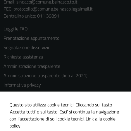
Email:
sindaco@comune.beinasco.to.it
PEC:
protocollo@comune.beinasco.legalmail.it
Centralino unico: 011 39891
Leggi le FAQ
Prenotazione appuntamento
Segnalazione disservizio
Richiesta assistenza
Amministrazione trasparente
Amministrazione trasparente (fino al 2021)
Informativa privacy
Cookie Policy
Note legali
Questo sito utilizza cookie tecnici. Cliccando sul tasto
'Accetta tutti' o sul tasto 'Esci' si continua la navigazione
Dichiarazione di accessibilità
con l'accettazione di soli cookie tecnici.
Link alla cookie
Piano di miglioramento del sito
policy