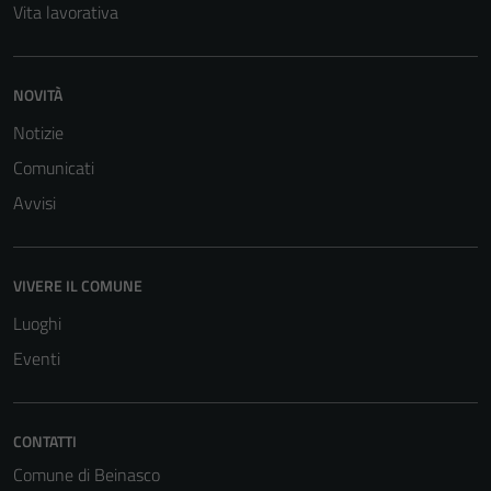
Vita lavorativa
NOVITÀ
Notizie
Comunicati
Tecnici
Avvisi
Questi cookie
sono necessari
per il
funzionamento
VIVERE IL COMUNE
del sito e non
Luoghi
possono
Eventi
essere
disabilitati.
Questi cookie
non raccolgono
CONTATTI
informazioni
Comune di Beinasco