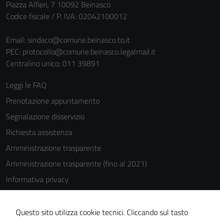
personali.
Piazza Alfieri, 7 10092 Beinasco
Codice fiscale / P. IVA: 02042100012
Email:
sindaco@comune.beinasco.to.it
PEC:
protocollo@comune.beinasco.legalmail.it
Centralino unico: 011 39891
Leggi le FAQ
Prenotazione appuntamento
Segnalazione disservizio
Richiesta assistenza
Amministrazione trasparente
Amministrazione trasparente (fino al 2021)
Informativa privacy
Cookie Policy
Note legali
Questo sito utilizza cookie tecnici. Cliccando sul tasto