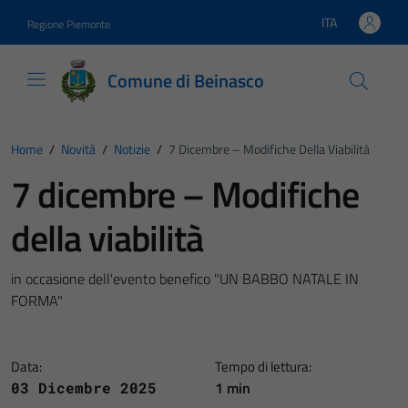
Vai ai contenuti
Vai al footer
ITA
Regione Piemonte
Lingua attiva:
Comune di Beinasco
Home
/
Novità
/
Notizie
/
7 Dicembre – Modifiche Della Viabilità
7 dicembre – Modifiche
della viabilità
in occasione dell'evento benefico "UN BABBO NATALE IN
FORMA"
Data:
Tempo di lettura:
1 min
03 Dicembre 2025