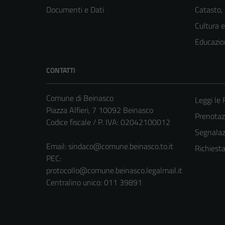
Documenti e Dati
Catasto,
Cultura 
Educazio
CONTATTI
Comune di Beinasco
Leggi le
Piazza Alfieri, 7 10092 Beinasco
Prenota
Codice fiscale / P. IVA: 02042100012
Segnalazi
Email:
sindaco@comune.beinasco.to.it
Richiest
PEC:
protocollo@comune.beinasco.legalmail.it
Centralino unico: 011 39891