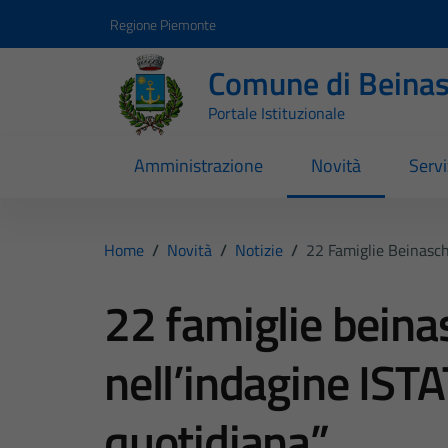
Vai ai contenuti
Vai al footer
Regione Piemonte
Comune di Beina
Portale Istituzionale
Amministrazione
Novità
Servi
Home
/
Novità
/
Notizie
/
22 Famiglie Beinasch
22 famiglie beina
nell’indagine ISTA
quotidiana”