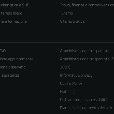
 urbanistica e SUE
Tributi, finanze e contravvenzion
e tempo libero
Turismo
ne e formazione
Vita lavorativa
 FAQ
Amministrazione trasparente
zione appuntamento
Amministrazione trasparente (fi
one disservizio
2021)
Tecnici
a assistenza
Informativa privacy
Questi cookie
Cookie Policy
sono necessari
Note legali
per il
Dichiarazione di accessibilità
funzionamento
Piano di miglioramento del sito
del sito e non