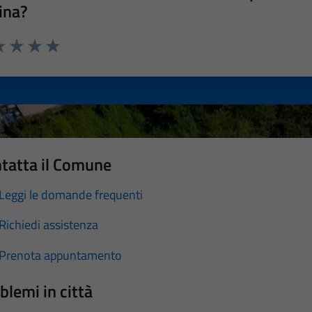
ina?
a 1 stelle su 5
luta 2 stelle su 5
Valuta 3 stelle su 5
Valuta 4 stelle su 5
Valuta 5 stelle su 5
tatta il Comune
Leggi le domande frequenti
Richiedi assistenza
Prenota appuntamento
blemi in città