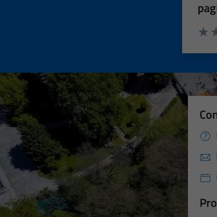
pag
Valut
Va
Con
Pro