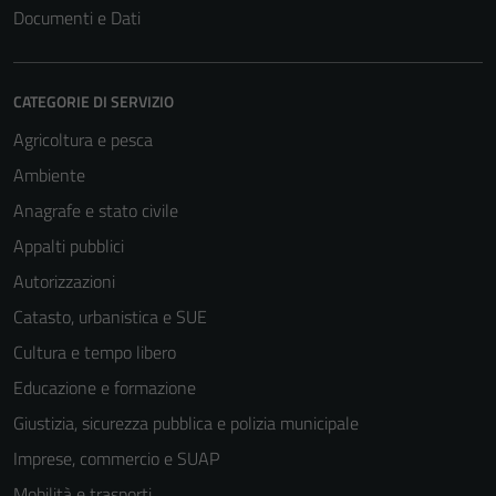
Documenti e Dati
CATEGORIE DI SERVIZIO
Agricoltura e pesca
Ambiente
Anagrafe e stato civile
Tecnici
Appalti pubblici
Questi cookie
Autorizzazioni
sono necessari
Catasto, urbanistica e SUE
per il
funzionamento
Cultura e tempo libero
del sito e non
Educazione e formazione
possono
Giustizia, sicurezza pubblica e polizia municipale
essere
disabilitati.
Imprese, commercio e SUAP
Questi cookie
Mobilità e trasporti