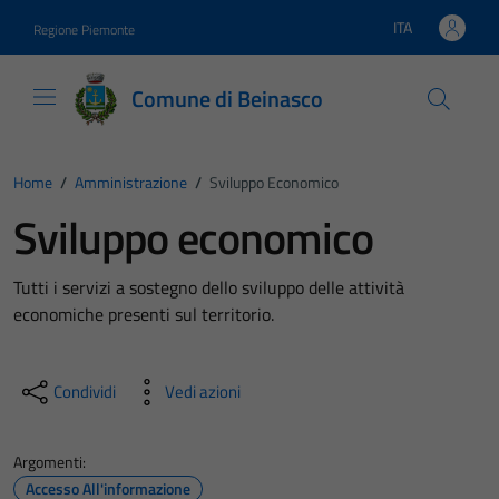
Vai ai contenuti
Vai al footer
ITA
Regione Piemonte
Lingua attiva:
Comune di Beinasco
Home
/
Amministrazione
/
Sviluppo Economico
Sviluppo economico
Tutti i servizi a sostegno dello sviluppo delle attività
economiche presenti sul territorio.
Condividi
Vedi azioni
Argomenti:
Accesso All'informazione