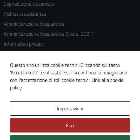
Segnalazione disservizio
Richiesta assistenza
Amministrazione trasparente
Amministrazione trasparente (fino al 2021)
Informativa privacy
Cookie Policy
Note legali
Questo sito utilizza cookie tecnici. Cliccando sul tasto
'Accetta tutti' o sul tasto 'Esci' si continua la navigazione
Dichiarazione di accessibilità
con l'accettazione di soli cookie tecnici.
Link alla cookie
Piano di miglioramento del sito
policy
Area Privata
Impostazioni
Esci