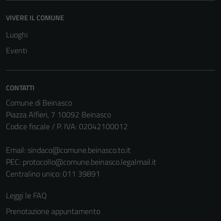
VIVERE IL COMUNE
Tecnici
Luoghi
Questi cookie
sono necessari
Eventi
per il
funzionamento
del sito e non
CONTATTI
possono
Comune di Beinasco
essere
Piazza Alfieri, 7 10092 Beinasco
disabilitati.
Codice fiscale / P. IVA: 02042100012
Questi cookie
non raccolgono
Email:
sindaco@comune.beinasco.to.it
informazioni
PEC:
protocollo@comune.beinasco.legalmail.it
personali.
Centralino unico: 011 39891
Leggi le FAQ
Prenotazione appuntamento