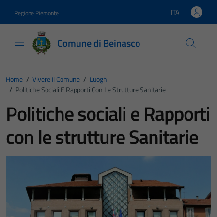
Vai ai contenuti
Vai al footer
ITA
Regione Piemonte
Lingua attiva:
Comune di Beinasco
Home
/
Vivere Il Comune
/
Luoghi
/
Politiche Sociali E Rapporti Con Le Strutture Sanitarie
Politiche sociali e Rapporti
con le strutture Sanitarie