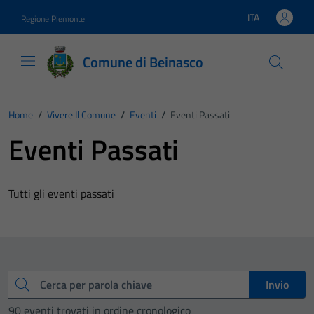
Vai ai contenuti
Vai al footer
ITA
Regione Piemonte
Lingua attiva:
Comune di Beinasco
Home
/
Vivere Il Comune
/
Eventi
/
Eventi Passati
Eventi Passati
Tutti gli eventi passati
Cerca
Invio
90 eventi trovati in ordine cronologico