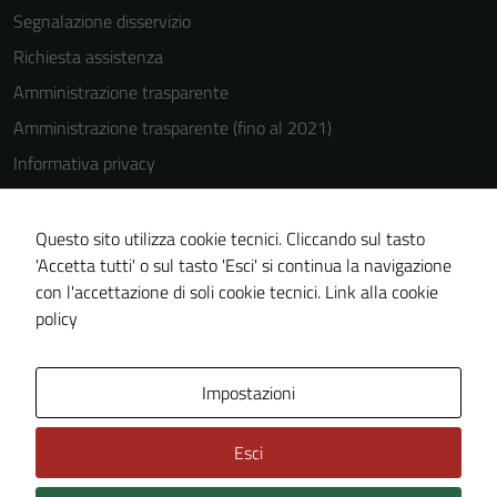
Segnalazione disservizio
Richiesta assistenza
Amministrazione trasparente
Amministrazione trasparente (fino al 2021)
Informativa privacy
Cookie Policy
Note legali
Questo sito utilizza cookie tecnici. Cliccando sul tasto
'Accetta tutti' o sul tasto 'Esci' si continua la navigazione
Dichiarazione di accessibilità
con l'accettazione di soli cookie tecnici.
Link alla cookie
Piano di miglioramento del sito
policy
Area Privata
Impostazioni
Esci