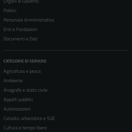
Organi di Governo
Politici
Tecnici
Personale Amministrativo
Questi cookie
Enti e Fondazioni
sono necessari
per il
Documenti e Dati
funzionamento
del sito e non
possono
CATEGORIE DI SERVIZIO
essere
Agricoltura e pesca
disabilitati.
Questi cookie
Ambiente
non raccolgono
Anagrafe e stato civile
informazioni
Appalti pubblici
personali.
Autorizzazioni
Catasto, urbanistica e SUE
Cultura e tempo libero