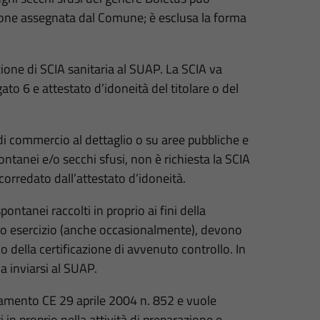
zione assegnata dal Comune; è esclusa la forma
azione di SCIA sanitaria al SUAP. La SCIA va
gato 6 e attestato d’idoneità del titolare o del
 di commercio al dettaglio o su aree pubbliche e
ontanei e/o secchi sfusi, non è richiesta la SCIA
 corredato dall’attestato d’idoneità.
ontanei raccolti in proprio ai fini della
io esercizio (anche occasionalmente), devono
o della certificazione di avvenuto controllo. In
da inviarsi al SUAP.
golamento CE 29 aprile 2004 n. 852 e vuole
i in proprio nella attività di preparazione e