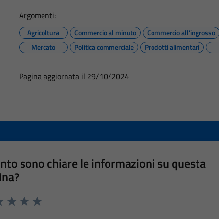
Argomenti:
Agricoltura
Commercio al minuto
Commercio all'ingrosso
Mercato
Politica commerciale
Prodotti alimentari
Pagina aggiornata il 29/10/2024
nto sono chiare le informazioni su questa
ina?
a 1 stelle su 5
luta 2 stelle su 5
Valuta 3 stelle su 5
Valuta 4 stelle su 5
Valuta 5 stelle su 5