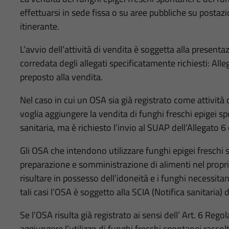
effettuarsi in sede fissa o su aree pubbliche su posta
itinerante.
L’avvio dell’attività di vendita è soggetta alla present
corredata degli allegati specificatamente richiesti: Alle
preposto alla vendita.
Nel caso in cui un OSA sia già registrato come attività
voglia aggiungere la vendita di funghi freschi epigei sp
sanitaria, ma è richiesto l’invio al SUAP dell’Allegato 6
Gli OSA che intendono utilizzare funghi epigei freschi sp
preparazione e somministrazione di alimenti nel propr
risultare in possesso dell’idoneità e i funghi necessitan
tali casi l’OSA è soggetto alla SCIA (Notifica sanitaria) 
Se l’OSA risulta già registrato ai sensi dell’ Art. 6 Re
aggiungere l’utilizzo di funghi freschi spontanei raccolt