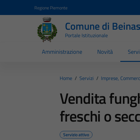
Vai ai contenuti
Vai al footer
Regione Piemonte
Comune di Beina
Portale Istituzionale
Amministrazione
Novità
Servi
Home
/
Servizi
/
Imprese, Commerc
Vendita fungh
freschi o secc
Servizio attivo