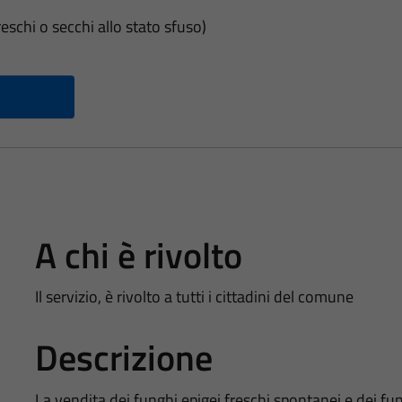
eschi o secchi allo stato sfuso)
A chi è rivolto
Il servizio, è rivolto a tutti i cittadini del comune
Descrizione
La vendita dei funghi epigei freschi spontanei e dei fu