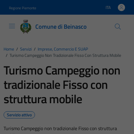
Vai ai contenuti
Vai al footer
ITA
Regione Piemonte
Lingua attiva:
Comune di Beinasco
Home
/
Servizi
/
Imprese, Commercio E SUAP
/
Turismo Campeggio Non Tradizionale Fisso Con Struttura Mobile
Turismo Campeggio non
tradizionale Fisso con
struttura mobile
Servizio attivo
Turismo Campeggio non tradizionale Fisso con struttura