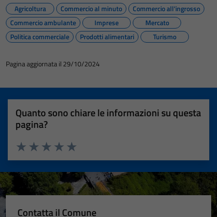
Agricoltura
Commercio al minuto
Commercio all'ingrosso
Commercio ambulante
Imprese
Mercato
Politica commerciale
Prodotti alimentari
Turismo
Pagina aggiornata il 29/10/2024
Quanto sono chiare le informazioni su questa
pagina?
Valuta 1 stelle su 5
Valuta 2 stelle su 5
Valuta 3 stelle su 5
Valuta 4 stelle su 5
Valuta 5 stelle su 5
Contatta il Comune