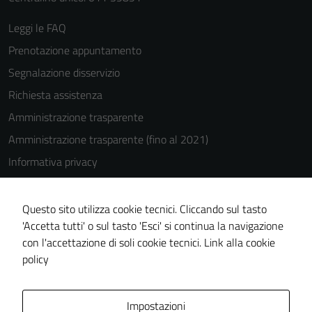
Leggi le FAQ
Prenotazione appuntamento
Segnalazione disservizio
Richiesta assistenza
Amministrazione trasparente
Amministrazione trasparente (fino al 2021)
Informativa privacy
Cookie Policy
Note legali
Questo sito utilizza cookie tecnici. Cliccando sul tasto
'Accetta tutti' o sul tasto 'Esci' si continua la navigazione
Dichiarazione di accessibilità
con l'accettazione di soli cookie tecnici.
Link alla cookie
Piano di miglioramento del sito
policy
Area Privata
Impostazioni