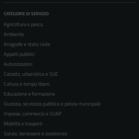
sono necessari
per il
CATEGORIE DI SERVIZIO
funzionamento
Agricoltura e pesca
del sito e non
Ambiente
possono
essere
Anagrafe e stato civile
disabilitati.
Appalti pubblici
Questi cookie
Autorizzazioni
non raccolgono
informazioni
Catasto, urbanistica e SUE
personali.
Cultura e tempo libero
Educazione e formazione
Giustizia, sicurezza pubblica e polizia municipale
Imprese, commercio e SUAP
Mobilità e trasporti
Salute, benessere e assistenza