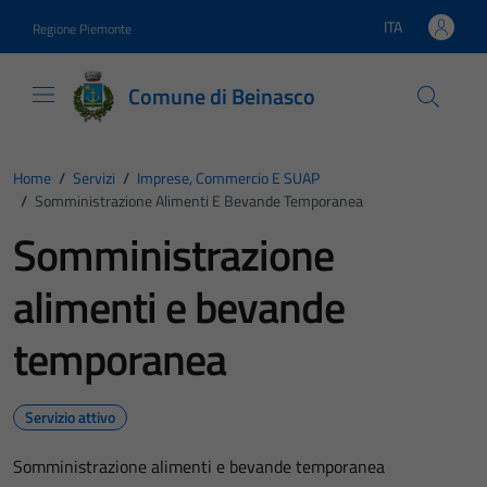
Vai ai contenuti
Vai al footer
ITA
Regione Piemonte
Lingua attiva:
Comune di Beinasco
Home
/
Servizi
/
Imprese, Commercio E SUAP
/
Somministrazione Alimenti E Bevande Temporanea
Somministrazione
alimenti e bevande
temporanea
Servizio attivo
Somministrazione alimenti e bevande temporanea