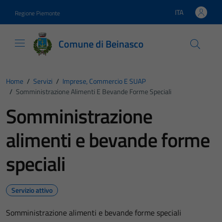
Vai ai contenuti
Vai al footer
ITA
Regione Piemonte
Lingua attiva:
Comune di Beinasco
Home
/
Servizi
/
Imprese, Commercio E SUAP
/
Somministrazione Alimenti E Bevande Forme Speciali
Somministrazione
alimenti e bevande forme
speciali
Servizio attivo
Somministrazione alimenti e bevande forme speciali