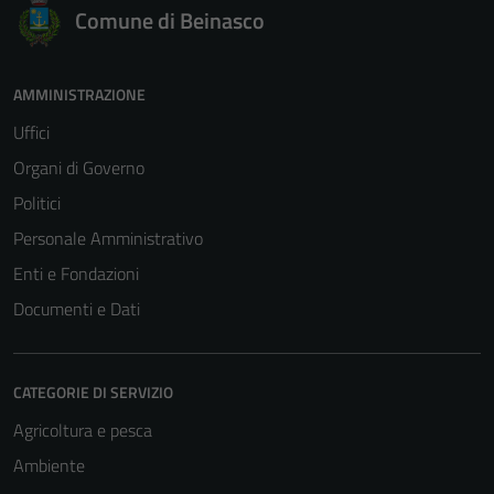
Comune di Beinasco
AMMINISTRAZIONE
Uffici
Tecnici
Organi di Governo
Questi cookie
sono necessari
Politici
per il
Personale Amministrativo
funzionamento
Enti e Fondazioni
del sito e non
possono
Documenti e Dati
essere
disabilitati.
Questi cookie
CATEGORIE DI SERVIZIO
non raccolgono
Agricoltura e pesca
informazioni
personali.
Ambiente