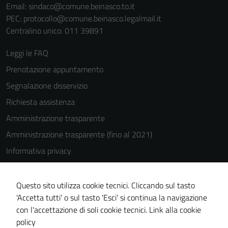
Email:
sindaco@comune.beinasco.to.it
PEC:
protocollo@comune.beinasco.legalmail.it
Centralino unico: 011 39891
Leggi le FAQ
Prenotazione appuntamento
Segnalazione disservizio
Richiesta assistenza
Amministrazione trasparente
Amministrazione trasparente (fino al 2021)
Informativa privacy
Cookie Policy
Note legali
Questo sito utilizza cookie tecnici. Cliccando sul tasto
'Accetta tutti' o sul tasto 'Esci' si continua la navigazione
Dichiarazione di accessibilità
con l'accettazione di soli cookie tecnici.
Link alla cookie
Piano di miglioramento del sito
policy