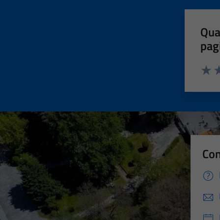
Qua
pag
Valut
Va
Con