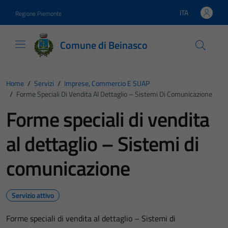
Vai ai contenuti
Vai al footer
ITA
Regione Piemonte
Lingua attiva:
Comune di Beinasco
Home
/
Servizi
/
Imprese, Commercio E SUAP
/
Forme Speciali Di Vendita Al Dettaglio – Sistemi Di Comunicazione
Forme speciali di vendita
al dettaglio – Sistemi di
comunicazione
Servizio attivo
Forme speciali di vendita al dettaglio – Sistemi di