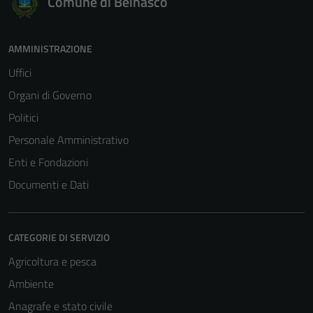
Comune di Beinasco
AMMINISTRAZIONE
Uffici
Tecnici
Organi di Governo
Questi cookie
Politici
sono necessari
per il
Personale Amministrativo
funzionamento
Enti e Fondazioni
del sito e non
Documenti e Dati
possono
essere
disabilitati.
Questi cookie
CATEGORIE DI SERVIZIO
non raccolgono
Agricoltura e pesca
informazioni
Ambiente
personali.
Anagrafe e stato civile