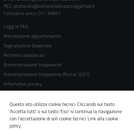
PEC:
protocollo@comune.beinasco.legalmail.it
Centralino unico: 011 39891
Leggi le FAQ
Prenotazione appuntamento
Segnalazione disservizio
Richiesta assistenza
Amministrazione trasparente
Amministrazione trasparente (fino al 2021)
Informativa privacy
Cookie Policy
Note legali
Questo sito utilizza cookie tecnici. Cliccando sul tasto
'Accetta tutti' o sul tasto 'Esci' si continua la navigazione
Dichiarazione di accessibilità
con l'accettazione di soli cookie tecnici.
Link alla cookie
Piano di miglioramento del sito
policy