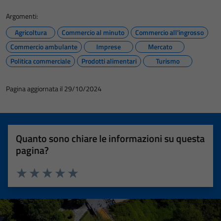
Argomenti:
Agricoltura
Commercio al minuto
Commercio all'ingrosso
Commercio ambulante
Imprese
Mercato
Politica commerciale
Prodotti alimentari
Turismo
Pagina aggiornata il 29/10/2024
Quanto sono chiare le informazioni su questa
pagina?
Valuta 1 stelle su 5
Valuta 2 stelle su 5
Valuta 3 stelle su 5
Valuta 4 stelle su 5
Valuta 5 stelle su 5