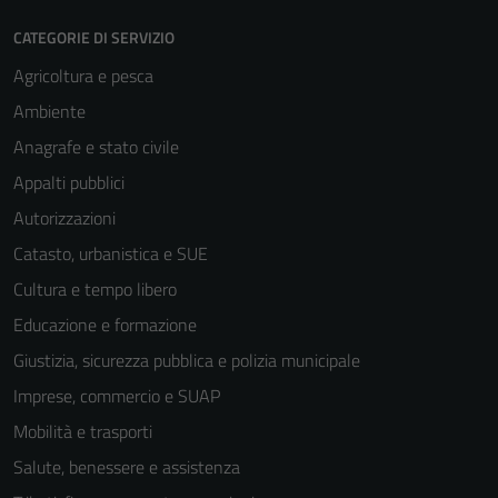
CATEGORIE DI SERVIZIO
Agricoltura e pesca
Ambiente
Anagrafe e stato civile
Appalti pubblici
Tecnici
Autorizzazioni
Questi cookie
Catasto, urbanistica e SUE
sono necessari
Cultura e tempo libero
per il
funzionamento
Educazione e formazione
del sito e non
Giustizia, sicurezza pubblica e polizia municipale
possono
Imprese, commercio e SUAP
essere
disabilitati.
Mobilità e trasporti
Questi cookie
Salute, benessere e assistenza
non raccolgono