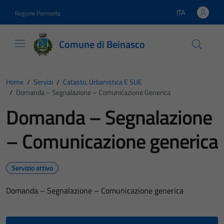
Vai ai contenuti
Vai al footer
ITA
Regione Piemonte
Lingua attiva:
Comune di Beinasco
Home
/
Servizi
/
Catasto, Urbanistica E SUE
/
Domanda – Segnalazione – Comunicazione Generica
Domanda – Segnalazione
– Comunicazione generica
Servizio attivo
Domanda – Segnalazione – Comunicazione generica