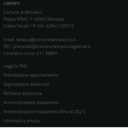
CONTATTI
Comune di Beinasco
Piazza Alfieri, 7 10092 Beinasco
Codice fiscale / P. IVA: 02042100012
Email:
sindaco@comune.beinasco.to.it
PEC:
protocollo@comune.beinasco.legalmail.it
Centralino unico: 011 39891
Leggi le FAQ
Prenotazione appuntamento
Segnalazione disservizio
Richiesta assistenza
Amministrazione trasparente
Amministrazione trasparente (fino al 2021)
Informativa privacy