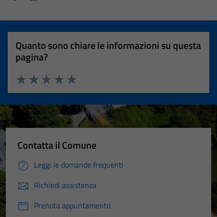
Quanto sono chiare le informazioni su questa
pagina?
Valuta 1 stelle su 5
Valuta 2 stelle su 5
Valuta 3 stelle su 5
Valuta 4 stelle su 5
Valuta 5 stelle su 5
Tecnici
Questi cookie
Contatta il Comune
sono necessari
per il
Leggi le domande frequenti
funzionamento
del sito e non
Richiedi assistenza
possono
essere
Prenota appuntamento
disabilitati.