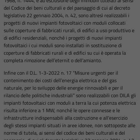
1968, n. 1444, e ad esclusione degli immobili tutelati ai sensi
del Codice dei beni culturali e del paesaggio di cui al decreto
legislativo 22 gennaio 2004, n. 42, sono altresì realizzabili i
progetti di nuovi impianti fotovoltaici con moduli collocati
sulle coperture di fabbricati rurali, di edifici a uso produttivo e
di edifici residenziali, nonché i progetti di nuovi impianti
fotovoltaici i cui moduli sono installati in sostituzione di
coperture di fabbricati rurali e di edifici su cui è operata la
completa rimozione dell’eternit o dell’amianto.
Infine con il D.L. 1-3-2022 n. 17 “Misure urgenti per il
contenimento dei costi dell’energia elettrica e del gas
naturale, per lo sviluppo delle energie rinnovabili e per il
rilancio delle politiche industriali” sono realizzabili con DILA gli
impianti fotovoltaici con moduli a terra la cui potenza elettrica
risulta inferiore a 1 MW, nonché le opere connesse e le
infrastrutture indispensabili alla costruzione e all’esercizio
degli stessi impianti situati in aree idonee, non sottoposte alle
norme di tutela, ai sensi del codice dei beni culturali e del