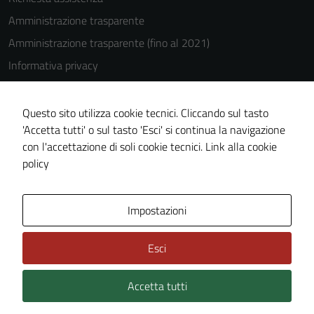
Amministrazione trasparente
Amministrazione trasparente (fino al 2021)
Informativa privacy
Cookie Policy
Note legali
Questo sito utilizza cookie tecnici. Cliccando sul tasto
'Accetta tutti' o sul tasto 'Esci' si continua la navigazione
Dichiarazione di accessibilità
con l'accettazione di soli cookie tecnici.
Link alla cookie
Piano di miglioramento del sito
policy
Area Privata
Impostazioni
Esci
Accetta tutti
Credits: ©
Technical Design s.r.l.