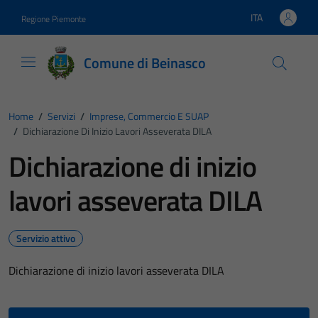
Vai ai contenuti
Vai al footer
ITA
Regione Piemonte
Lingua attiva:
Comune di Beinasco
Home
/
Servizi
/
Imprese, Commercio E SUAP
/
Dichiarazione Di Inizio Lavori Asseverata DILA
Dichiarazione di inizio
lavori asseverata DILA
Servizio attivo
Dichiarazione di inizio lavori asseverata DILA