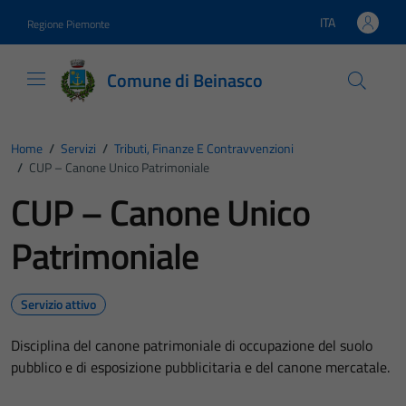
Vai ai contenuti
Vai al footer
ITA
Regione Piemonte
Lingua attiva:
Comune di Beinasco
Home
/
Servizi
/
Tributi, Finanze E Contravvenzioni
/
CUP – Canone Unico Patrimoniale
CUP – Canone Unico
Patrimoniale
Servizio attivo
Disciplina del canone patrimoniale di occupazione del suolo
pubblico e di esposizione pubblicitaria e del canone mercatale.