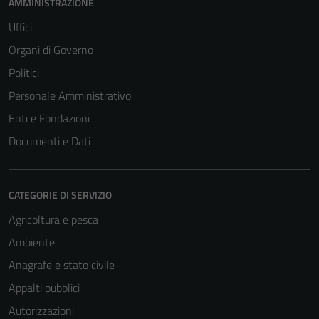
AMMINISTRAZIONE
Uffici
Organi di Governo
Tecnici
Politici
Questi cookie
Personale Amministrativo
sono necessari
per il
Enti e Fondazioni
funzionamento
Documenti e Dati
del sito e non
possono
essere
CATEGORIE DI SERVIZIO
disabilitati.
Questi cookie
Agricoltura e pesca
non raccolgono
Ambiente
informazioni
Anagrafe e stato civile
personali.
Appalti pubblici
Autorizzazioni