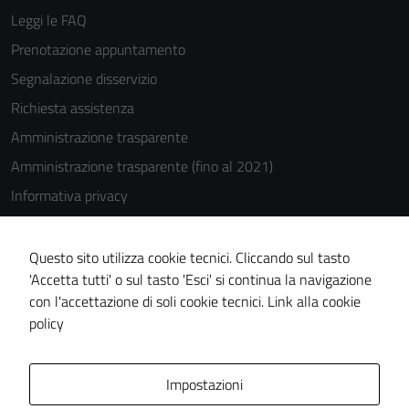
Leggi le FAQ
Prenotazione appuntamento
Segnalazione disservizio
Richiesta assistenza
Amministrazione trasparente
Amministrazione trasparente (fino al 2021)
Informativa privacy
Cookie Policy
Note legali
Questo sito utilizza cookie tecnici. Cliccando sul tasto
'Accetta tutti' o sul tasto 'Esci' si continua la navigazione
Dichiarazione di accessibilità
con l'accettazione di soli cookie tecnici.
Link alla cookie
Piano di miglioramento del sito
policy
Area Privata
Impostazioni