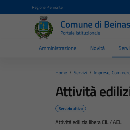
Vai ai contenuti
Vai al footer
Regione Piemonte
Comune di Beina
Portale Istituzionale
Amministrazione
Novità
Servi
Home
/
Servizi
/
Imprese, Commerc
Attività edili
Servizio attivo
Attività edilizia libera CIL / AEL