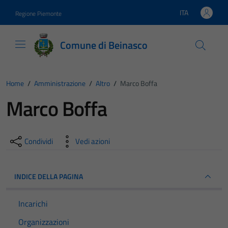
Vai ai contenuti
Vai al footer
ITA
Regione Piemonte
Lingua attiva:
Comune di Beinasco
Home
/
Amministrazione
/
Altro
/
Marco Boffa
Marco Boffa
Condividi
Vedi azioni
INDICE DELLA PAGINA
Incarichi
Organizzazioni