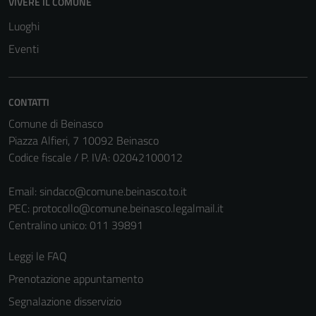
VIVERE IL COMUNE
Luoghi
Eventi
CONTATTI
Comune di Beinasco
Piazza Alfieri, 7 10092 Beinasco
Codice fiscale / P. IVA: 02042100012
Tecnici
Email:
sindaco@comune.beinasco.to.it
Questi cookie
PEC:
protocollo@comune.beinasco.legalmail.it
sono necessari
Centralino unico: 011 39891
per il
funzionamento
Leggi le FAQ
del sito e non
Prenotazione appuntamento
possono
essere
Segnalazione disservizio