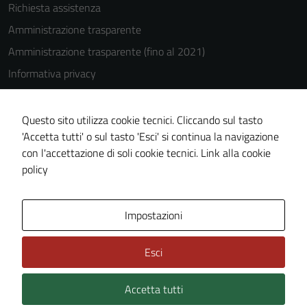
disabilitati.
Richiesta assistenza
Questi cookie
Amministrazione trasparente
non raccolgono
informazioni
Amministrazione trasparente (fino al 2021)
personali.
Informativa privacy
Cookie Policy
Note legali
Questo sito utilizza cookie tecnici. Cliccando sul tasto
'Accetta tutti' o sul tasto 'Esci' si continua la navigazione
Dichiarazione di accessibilità
con l'accettazione di soli cookie tecnici.
Link alla cookie
Piano di miglioramento del sito
policy
Area Privata
Impostazioni
Esci
Accetta tutti
Credits: ©
Technical Design s.r.l.