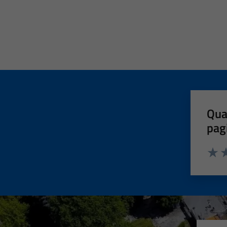
Qua
pag
Valut
Va