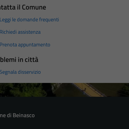
tatta il Comune
Leggi le domande frequenti
Richiedi assistenza
Prenota appuntamento
blemi in città
Segnala disservizio
e di Beinasco