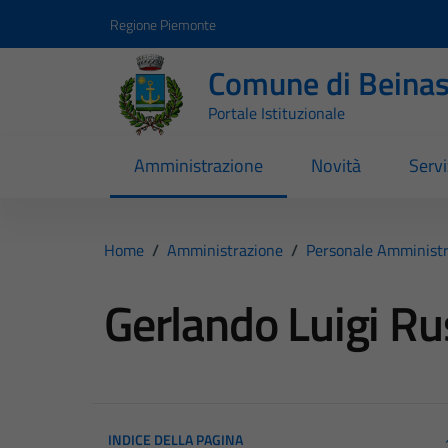
Vai ai contenuti
Vai al footer
Regione Piemonte
Comune di Beina
Portale Istituzionale
Amministrazione
Novità
Servi
Home
/
Amministrazione
/
Personale Amministr
Gerlando Luigi R
INDICE DELLA PAGINA