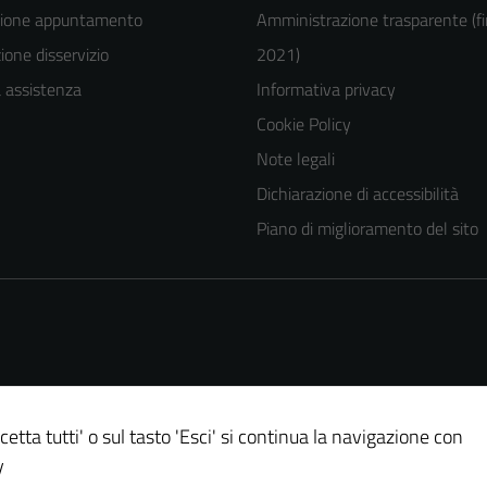
zione appuntamento
Amministrazione trasparente (fi
one disservizio
2021)
a assistenza
Informativa privacy
Cookie Policy
Note legali
Dichiarazione di accessibilità
Piano di miglioramento del sito
cetta tutti' o sul tasto 'Esci' si continua la navigazione con
y