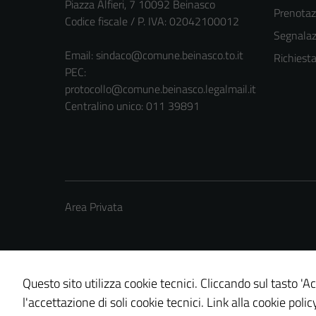
Piazza Alfieri, 7 10092 Beinasco
Prenota
Codice fiscale / P. IVA: 02042100012
Segnalazi
Email:
sindaco@comune.beinasco.to.it
Richiest
PEC:
protocollo@comune.beinasco.legalmail.it
Centralino unico: 011 39891
Area Privata
Questo sito utilizza cookie tecnici. Cliccando sul tasto 'Ac
Credits: ©
Technical Design s.r.l.
l'accettazione di soli cookie tecnici.
Link alla cookie polic