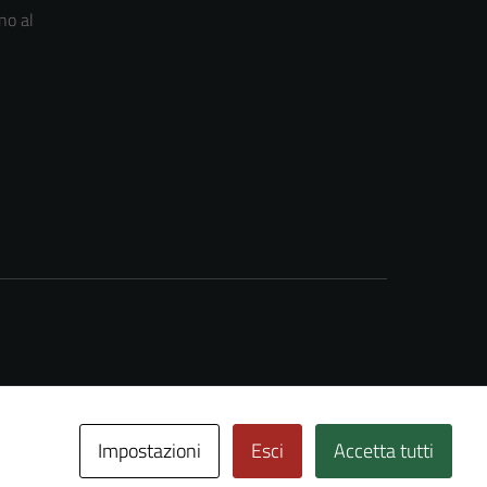
no al
Impostazioni
Esci
Accetta tutti