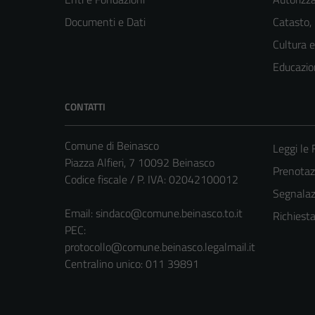
Documenti e Dati
Catasto,
Cultura 
Educazio
CONTATTI
Comune di Beinasco
Leggi le
Piazza Alfieri, 7 10092 Beinasco
Prenota
Codice fiscale / P. IVA: 02042100012
Segnalazi
Email:
sindaco@comune.beinasco.to.it
Richiest
PEC:
protocollo@comune.beinasco.legalmail.it
Centralino unico: 011 39891