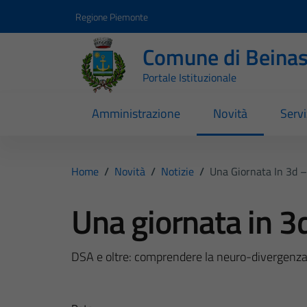
Vai ai contenuti
Vai al footer
Regione Piemonte
Comune di Beina
Portale Istituzionale
Amministrazione
Novità
Servi
Home
/
Novità
/
Notizie
/
Una Giornata In 3d –
Una giornata in 3
DSA e oltre: comprendere la neuro-divergenza