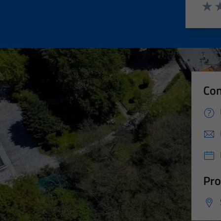
Valut
Va
Con
Pro