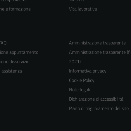
ne e formazione
Vita lavorativa
 FAQ
Amministrazione trasparente
zione appuntamento
Amministrazione trasparente (fi
one disservizio
2021)
a assistenza
Informativa privacy
Tecnici
Cookie Policy
Questi cookie
Note legali
sono necessari
Dichiarazione di accessibilità
per il
Piano di miglioramento del sito
funzionamento
del sito e non
possono