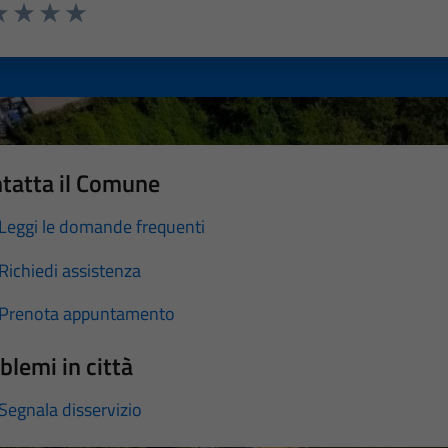
a 1 stelle su 5
luta 2 stelle su 5
Valuta 3 stelle su 5
Valuta 4 stelle su 5
Valuta 5 stelle su 5
tatta il Comune
Leggi le domande frequenti
Richiedi assistenza
Prenota appuntamento
blemi in città
Segnala disservizio