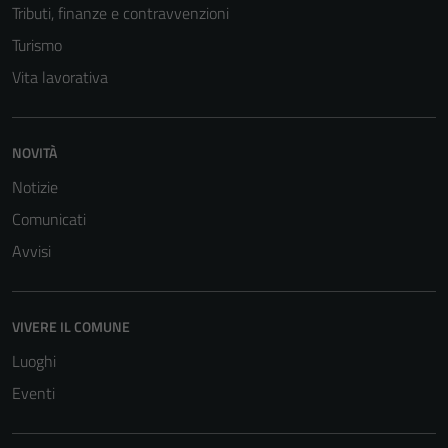
Tributi, finanze e contravvenzioni
Turismo
Vita lavorativa
NOVITÀ
Notizie
Tecnici
Comunicati
Questi cookie
sono necessari
Avvisi
per il
funzionamento
del sito e non
VIVERE IL COMUNE
possono
Luoghi
essere
disabilitati.
Eventi
Questi cookie
non raccolgono