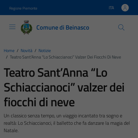
Vai ai contenuti
Vai al footer
ITA
Regione Piemonte
Lingua attiva:
Comune di Beinasco
Home
/
Novità
/
Notizie
/
Teatro Sant’Anna “Lo Schiaccianoci” Valzer Dei Fiocchi Di Neve
Teatro Sant’Anna “Lo
Schiaccianoci” valzer dei
fiocchi di neve
Un classico senza tempo, un viaggio incantato tra sogno e
realtà: Lo Schiaccianoci, il balletto che fa danzare la magia del
Natale.