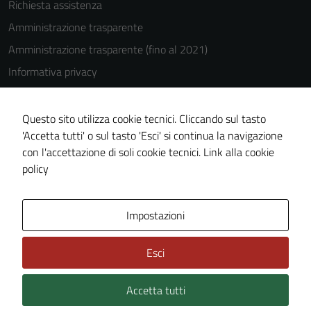
Richiesta assistenza
Questi cookie
Amministrazione trasparente
non raccolgono
Amministrazione trasparente (fino al 2021)
informazioni
personali.
Informativa privacy
Cookie Policy
Note legali
Questo sito utilizza cookie tecnici. Cliccando sul tasto
'Accetta tutti' o sul tasto 'Esci' si continua la navigazione
Dichiarazione di accessibilità
con l'accettazione di soli cookie tecnici.
Link alla cookie
Piano di miglioramento del sito
policy
Area Privata
Impostazioni
Esci
Accetta tutti
Credits: ©
Technical Design s.r.l.