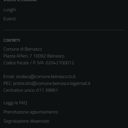
Luoghi
Eventi
CONTATTI
Comune di Beinasco
Piazza Alfieri, 7 10092 Beinasco
Codice fiscale / P. IVA: 02042100012
Tecnici
Email:
sindaco@comune.beinasco.to.it
Questi cookie
PEC:
protocollo@comune.beinasco.legalmail.it
sono necessari
Centralino unico: 011 39891
per il
funzionamento
Leggi le FAQ
del sito e non
Prenotazione appuntamento
possono
Segnalazione disservizio
essere
disabilitati.