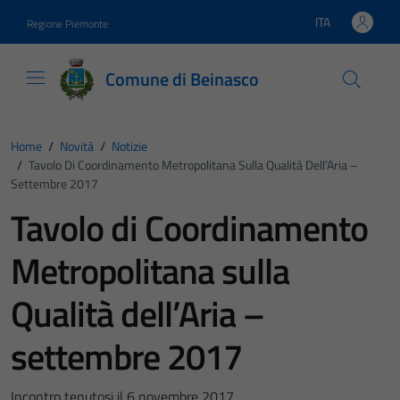
Vai ai contenuti
Vai al footer
ITA
Regione Piemonte
Lingua attiva:
Comune di Beinasco
Home
/
Novità
/
Notizie
/
Tavolo Di Coordinamento Metropolitana Sulla Qualità Dell’Aria –
Settembre 2017
Tavolo di Coordinamento
Metropolitana sulla
Qualità dell’Aria –
settembre 2017
Incontro tenutosi il 6 novembre 2017