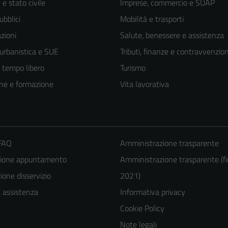
e stato civile
Imprese, commercio e SUAP
ubblici
Mobilità e trasporti
zioni
Salute, benessere e assistenza
 urbanistica e SUE
Tributi, finanze e contravvenzion
e tempo libero
Turismo
ne e formazione
Vita lavorativa
 FAQ
Amministrazione trasparente
zione appuntamento
Amministrazione trasparente (fi
Tecnici
one disservizio
2021)
Questi cookie
a assistenza
Informativa privacy
sono necessari
Cookie Policy
per il
funzionamento
Note legali