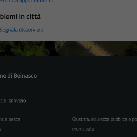
Prenota appuntamento
blemi in città
Segnala disservizio
e di Beinasco
E DI SERVIZIO
ra e pesca
Giustizia, sicurezza pubblica e po
e
municipale