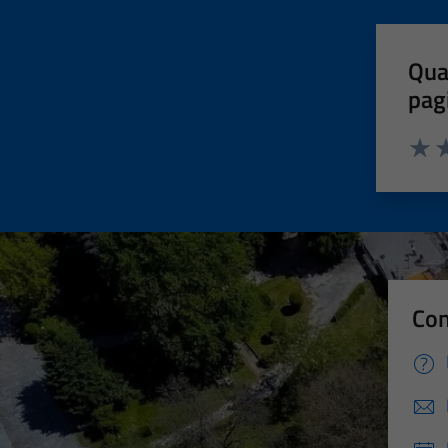
Qua
pag
Valut
Va
Con