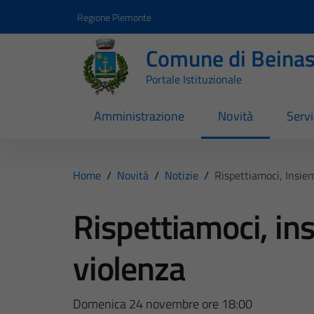
Vai ai contenuti
Vai al footer
Regione Piemonte
Comune di Beina
Portale Istituzionale
Amministrazione
Novità
Servi
Home
/
Novità
/
Notizie
/
Rispettiamoci, Insie
Rispettiamoci, ins
violenza
Domenica 24 novembre ore 18:00