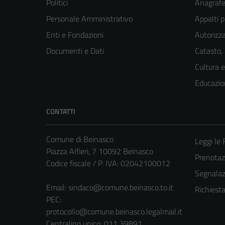
Politici
Anagrafe 
Personale Amministrativo
Appalti p
Enti e Fondazioni
Autorizza
Documenti e Dati
Catasto,
Cultura 
Educazio
CONTATTI
Comune di Beinasco
Leggi le
Piazza Alfieri, 7 10092 Beinasco
Prenota
Codice fiscale / P. IVA: 02042100012
Segnalazi
Email:
sindaco@comune.beinasco.to.it
Richiest
PEC:
protocollo@comune.beinasco.legalmail.it
Centralino unico: 011 39891