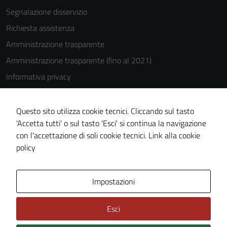
Segnalazione disservizio
Richiesta assistenza
Amministrazione trasparente
Amministrazione trasparente (fino al 2021)
Informativa privacy
Cookie Policy
Note legali
Questo sito utilizza cookie tecnici. Cliccando sul tasto
'Accetta tutti' o sul tasto 'Esci' si continua la navigazione
Dichiarazione di accessibilità
con l'accettazione di soli cookie tecnici.
Link alla cookie
Piano di miglioramento del sito
policy
Area Privata
Impostazioni
Esci