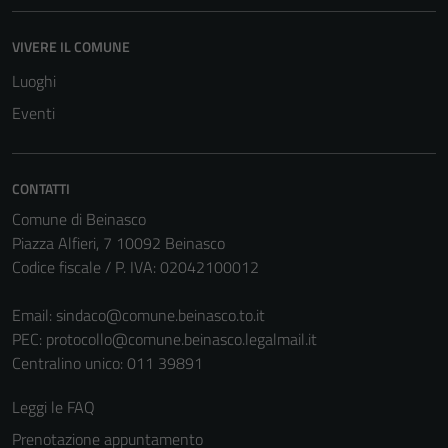
VIVERE IL COMUNE
Tecnici
Questi cookie
Luoghi
sono necessari
Eventi
per il
funzionamento
del sito e non
CONTATTI
possono
Comune di Beinasco
essere
Piazza Alfieri, 7 10092 Beinasco
disabilitati.
Codice fiscale / P. IVA: 02042100012
Questi cookie
non raccolgono
Email:
sindaco@comune.beinasco.to.it
informazioni
PEC:
protocollo@comune.beinasco.legalmail.it
personali.
Centralino unico: 011 39891
Leggi le FAQ
Prenotazione appuntamento