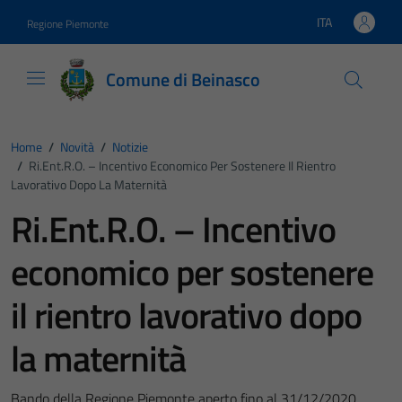
Vai ai contenuti
Vai al footer
ITA
Regione Piemonte
Lingua attiva:
Comune di Beinasco
Home
/
Novità
/
Notizie
/
Ri.Ent.R.O. – Incentivo Economico Per Sostenere Il Rientro
Lavorativo Dopo La Maternità
Ri.Ent.R.O. – Incentivo
economico per sostenere
il rientro lavorativo dopo
la maternità
Bando della Regione Piemonte aperto fino al 31/12/2020