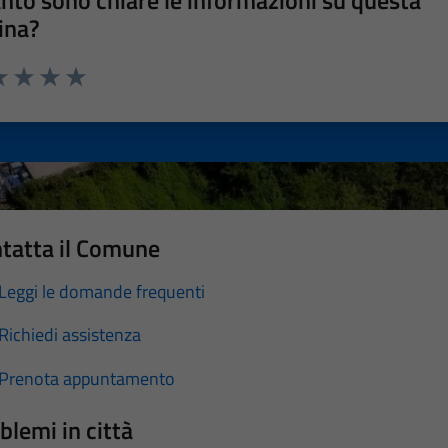
nto sono chiare le informazioni su questa
ina?
a 1 stelle su 5
luta 2 stelle su 5
Valuta 3 stelle su 5
Valuta 4 stelle su 5
Valuta 5 stelle su 5
tatta il Comune
Leggi le domande frequenti
Richiedi assistenza
Prenota appuntamento
blemi in città