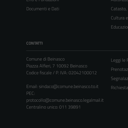
Documenti e Dati
Catasto,
Cultura 
Educazio
CONTATTI
Comune di Beinasco
Leggi le
Piazza Alfieri, 7 10092 Beinasco
Prenota
Codice fiscale / P. IVA: 02042100012
Segnalazi
Email:
sindaco@comune.beinasco.to.it
Richiest
PEC:
protocollo@comune.beinasco.legalmail.it
Centralino unico: 011 39891