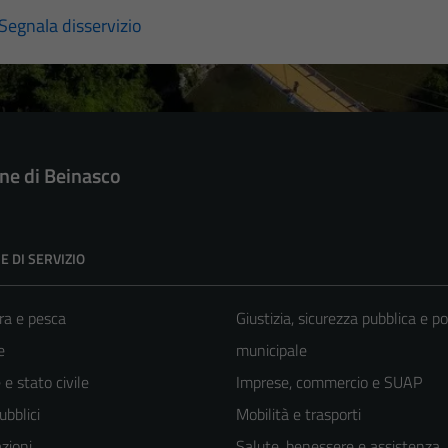
Segnala disservizio
e di Beinasco
E DI SERVIZIO
ra e pesca
Giustizia, sicurezza pubblica e po
e
municipale
e stato civile
Imprese, commercio e SUAP
ubblici
Mobilità e trasporti
zioni
Salute, benessere e assistenza