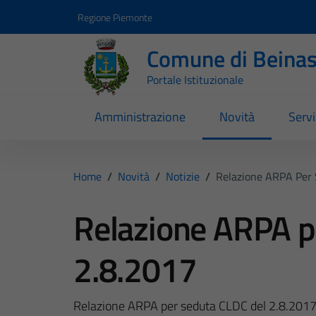
Vai ai contenuti
Vai al footer
Regione Piemonte
Comune di Beina
Portale Istituzionale
Amministrazione
Novità
Servi
Home
/
Novità
/
Notizie
/
Relazione ARPA Per 
Relazione ARPA p
2.8.2017
Relazione ARPA per seduta CLDC del 2.8.201