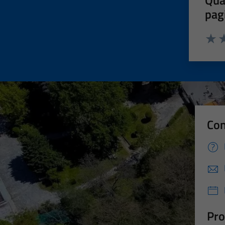
Qua
pag
Valut
Va
Con
Pro